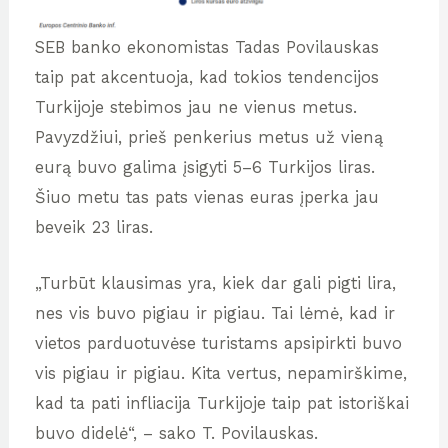
SEB banko ekonomistas Tadas Povilauskas
taip pat akcentuoja, kad tokios tendencijos
Turkijoje stebimos jau ne vienus metus.
Pavyzdžiui, prieš penkerius metus už vieną
eurą buvo galima įsigyti 5–6 Turkijos liras.
Šiuo metu tas pats vienas euras įperka jau
beveik 23 liras.
„Turbūt klausimas yra, kiek dar gali pigti lira,
nes vis buvo pigiau ir pigiau. Tai lėmė, kad ir
vietos parduotuvėse turistams apsipirkti buvo
vis pigiau ir pigiau. Kita vertus, nepamirškime,
kad ta pati infliacija Turkijoje taip pat istoriškai
buvo didelė“, – sako T. Povilauskas.