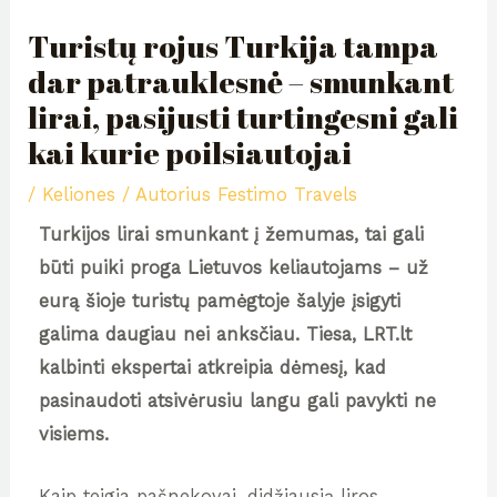
Turistų rojus Turkija tampa
dar patrauklesnė – smunkant
lirai, pasijusti turtingesni gali
kai kurie poilsiautojai
/
Keliones
/ Autorius
Festimo Travels
Turkijos lirai smunkant į žemumas, tai gali
būti puiki proga Lietuvos keliautojams – už
eurą šioje turistų pamėgtoje šalyje įsigyti
galima daugiau nei anksčiau. Tiesa, LRT.lt
kalbinti ekspertai atkreipia dėmesį, kad
pasinaudoti atsivėrusiu langu gali pavykti ne
visiems.
Kaip teigia pašnekovai, didžiausią liros