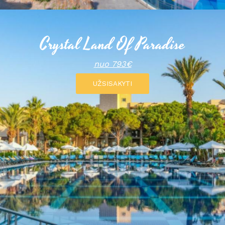
Crystal Land Of Paradise
nuo 793€
UŽSISAKYTI