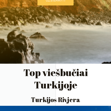
UŽSISAKYTI
Top viešbučiai
Turkijoje
Turkijos Rivjera