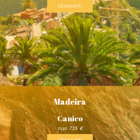
UŽSISAKYTI
Madeira
Canico
nuo 735 €