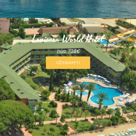
Lonicera World Hotel
nuo 738€
UŽSISAKYTI