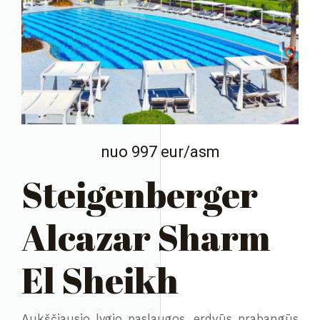
nuo 997 eur/asm
Steigenberger
Alcazar Sharm
El Sheikh
Aukščiausio lygio paslaugos, erdvūs prabangūs