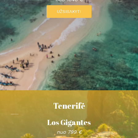
UŽSISAKYTI
Tenerifė
Los Gigantes
nuo 799 €