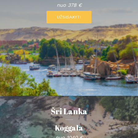
nuo 378 €
UŽSISAKYTI
Šri Lanka
Koggala
nuo 1040 €