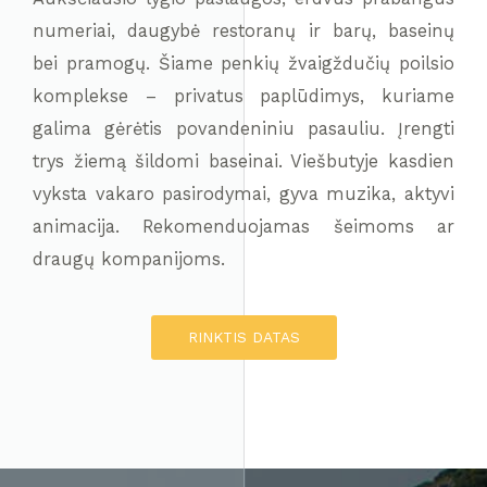
numeriai, daugybė restoranų ir barų, baseinų
bei pramogų. Šiame penkių žvaigždučių poilsio
komplekse – privatus paplūdimys, kuriame
galima gėrėtis povandeniniu pasauliu. Įrengti
trys žiemą šildomi baseinai. Viešbutyje kasdien
vyksta vakaro pasirodymai, gyva muzika, aktyvi
animacija. Rekomenduojamas šeimoms ar
draugų kompanijoms.
RINKTIS DATAS