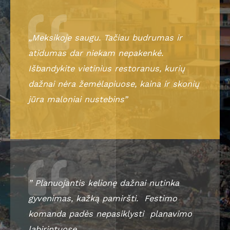
„Meksikoje saugu. Tačiau budrumas ir
atidumas dar niekam nepakenkė.
Išbandykite vietinius restoranus, kurių
dažnai nėra žemėlapiuose, kaina ir skonių
jūra maloniai nustebins”
” Planuojantis kelionę dažnai nutinka
gyvenimas, kažką pamiršti. Festimo
komanda padės nepasiklysti planavimo
labirintuose „