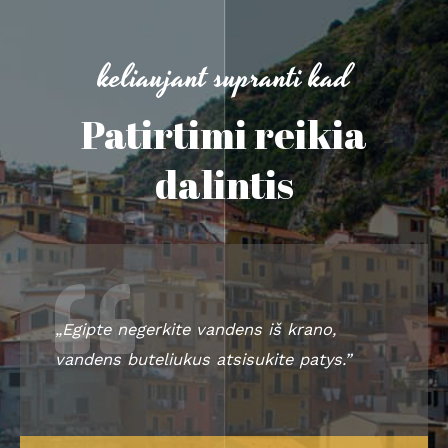
keliaujant supranti kad
Patirtimi reikia
dalintis
„Egipte negerkite vandens iš krano,
vandens buteliukus atsisukite patys.”