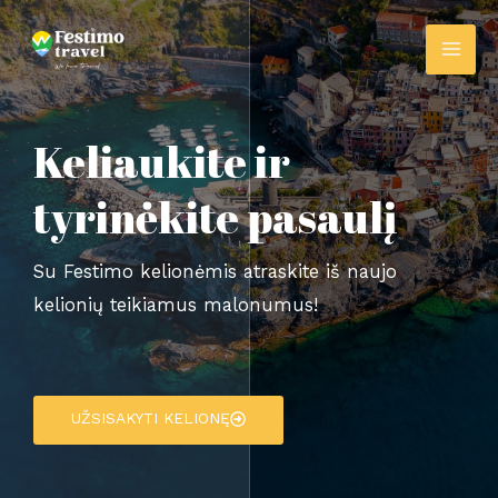
Pereiti
MAI
prie
ME
turinio
Keliaukite ir
tyrinėkite pasaulį
Su Festimo kelionėmis atraskite iš naujo
kelionių teikiamus malonumus!
UŽSISAKYTI KELIONĘ