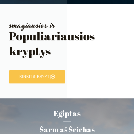
smagiausios ir
Populiariausios
kryptys
RINKITS KRYPTĮ
Egiptas
Šarm aš Šeichas