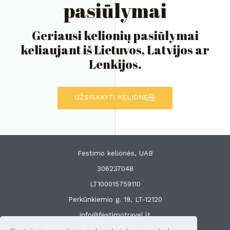
pasiūlymai
Geriausi kelionių pasiūlymai
keliaujant iš Lietuvos, Latvijos ar
Lenkijos.
UŽSISAKYTI KELIONĘ
Festimo kelionės, UAB
306237048
LT100015759110
Perkūnkiemio g. 19, LT-12120
info@festimotravel.lt