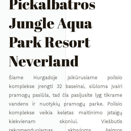
Pickalbatros
Jungle Aqua
Park Resort
Neverland
Šiame Hurgadoje įsikūrusiame poilsio
komplekse įrengti 32 baseinai, siūloma įvairi
pramogų pasiūla, tad čia pasijusite lyg tikrame
vandens ir nuotykių pramogų parke. Poilsio
komplekse veikia keletas maitinimo įstaigų
kiekvienam skoniui. Viešbutis
rekomenduojamas aktyvioms šeimos