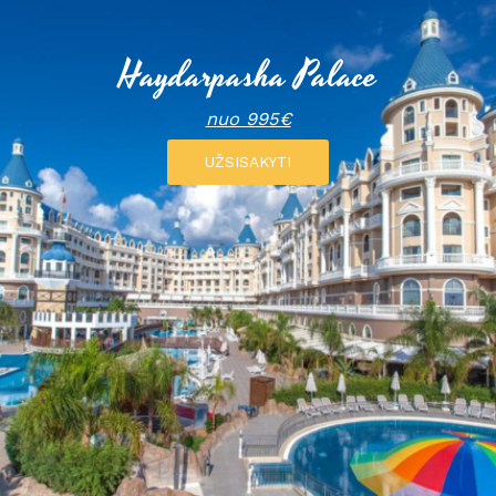
Haydarpasha Palace
nuo 995€
UŽSISAKYTI